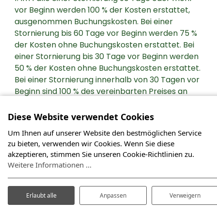
vor Beginn werden 100 % der Kosten erstattet,
ausgenommen Buchungskosten. Bei einer
Stornierung bis 60 Tage vor Beginn werden 75 %
der Kosten ohne Buchungskosten erstattet. Bei
einer Stornierung bis 30 Tage vor Beginn werden
50 % der Kosten ohne Buchungskosten erstattet.
Bei einer Stornierung innerhalb von 30 Tagen vor
Beginn sind 100 % des vereinbarten Preises an
den Unternehmer geschuldet.
Diese Website verwendet Cookies
2. Der Unternehmer empfiehlt dem Urlauber,
Um Ihnen auf unserer Website den bestmöglichen Service
selbst eine Reiserücktrittsversicherung
zu bieten, verwenden wir Cookies. Wenn Sie diese
abzuschließen.
akzeptieren, stimmen Sie unseren Cookie-Richtlinien zu.
Artikel 8: Nutzung durch Dritte
Weitere Informationen ...
Die Nutzung eines Zeltes oder Stellplatzes durch
Dritte ist nicht gestattet.
Erlaubt alle
Anpassen
Verweigern
Artikel 9: Vorzeitige Vertragsauflösung