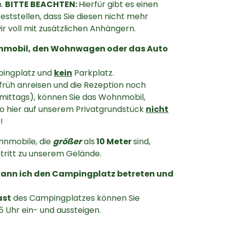
n.
BITTE BEACHTEN:
Hierfür gibt es einen
feststellen, dass Sie diesen nicht mehr
r voll mit zusätzlichen Anhängern.
nmobil, den Wohnwagen oder das Auto
mpingplatz und
kein
Parkplatz.
 früh anreisen und die Rezeption noch
 mittags), können Sie das Wohnmobil,
 hier auf unserem Privatgrundstück
nicht
!
nmobile, die
größer
als
10 Meter
sind,
utritt zu unserem Gelände.
kann ich den Campingplatz betreten und
ast
des Campingplatzes können Sie
5 Uhr ein- und aussteigen.