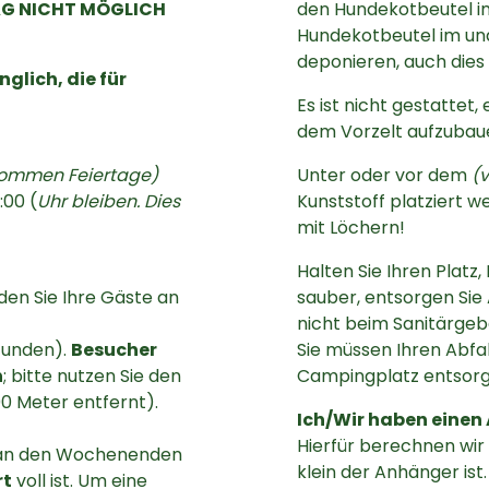
TAG NICHT MÖGLICH
den Hundekotbeutel i
Hundekotbeutel im un
deponieren, auch dies
glich, die für
Es ist nicht gestattet,
dem Vorzelt aufzubau
ommen Feiertage)
Unter oder vor dem
(
:00 (
Uhr bleiben. Dies
Kunststoff platziert w
mit Löchern!
Halten Sie Ihren Plat
en Sie Ihre Gäste an
sauber, entsorgen Sie 
nicht beim Sanitärgeb
tunden).
Besucher
Sie müssen Ihren Abfa
n
; bitte nutzen Sie den
Campingplatz entsorg
0 Meter entfernt).
Ich/Wir haben einen
Hierfür berechnen wir
z an den Wochenenden
klein der Anhänger ist
rt
voll ist. Um eine