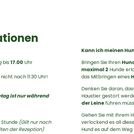
ationen
Kann ich meinen Hu
g
bis
17.00
Uhr
Bringen Sie Ihren
Hun
maximal 2
Hunde erla
nicht nach 11:30 Uhr!
das Mitbringen eines
Denken Sie daran, das
tag ist nur während
Haustier gestört werd
der Leine
führen müss
Gehen Sie mit Ihrem H
 Stunde
(Gilt nur nach
verlockend es all die
ten der Rezeption)
Hund es auf dem Weg d