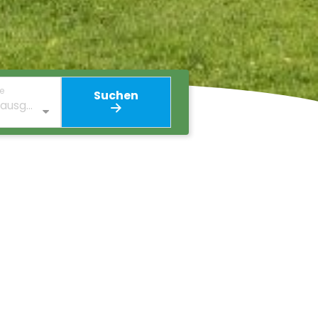
e
Suchen
 ausge