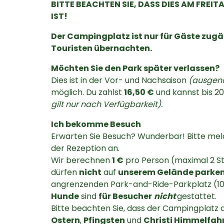
BITTE BEACHTEN SIE, DASS DIES AM FREI
IST!
Der Campingplatz ist nur für Gäste zugän
Touristen übernachten.
Möchten Sie den Park später verlassen?
Dies ist in der Vor- und Nachsaison
(ausgen
möglich. Du zahlst
16,50 €
und kannst bis 20
gilt nur nach Verfügbarkeit).
Ich bekomme Besuch
Erwarten Sie Besuch? Wunderbar! Bitte meld
der Rezeption an.
Wir berechnen
1 €
pro Person (maximal 2 S
dürfen
nicht
auf
unserem Gelände parke
angrenzenden Park-and-Ride-Parkplatz (10
Hunde
sind
für Besucher
nicht
gestattet.
Bitte beachten Sie, dass der Campingplat
Ostern
,
Pfingsten
und
Christi Himmelfah