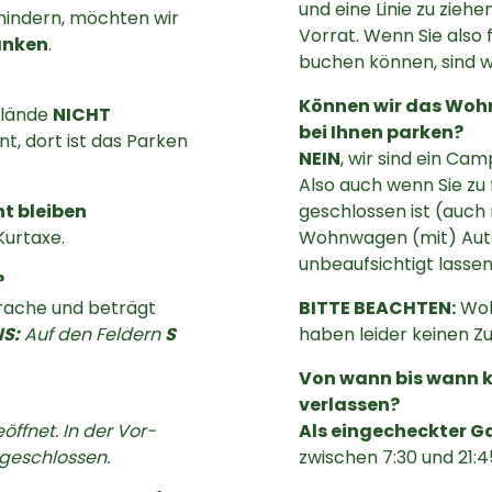
und eine Linie zu ziehe
hindern, möchten wir
Vorrat. Wenn Sie also 
änken
.
buchen können, sind wi
Können wir das Woh
elände
NICHT
bei Ihnen parken?
t, dort ist das Parken
NEIN
, wir sind ein Ca
Also auch wenn Sie zu
ht bleiben
geschlossen ist (auch
Kurtaxe.
Wohnwagen (mit) Auto
unbeaufsichtigt lassen
?
sprache und beträgt
BITTE BEACHTEN:
Woh
S:
Auf den Feldern
S
haben leider keinen Z
Von wann bis wann 
verlassen?
ffnet. In der Vor-
Als eingecheckter G
 geschlossen.
zwischen 7:30 und 21:4