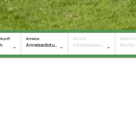
rkunft
Anreise
Abreise
Merkmal
en
Anreisedatu
Abreisedatu
Nichts
m
m
wählt